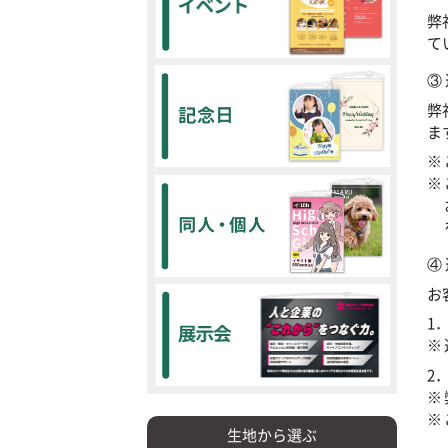
弊
て
③
弊
ま
④
お
1
2
生地から選ぶ