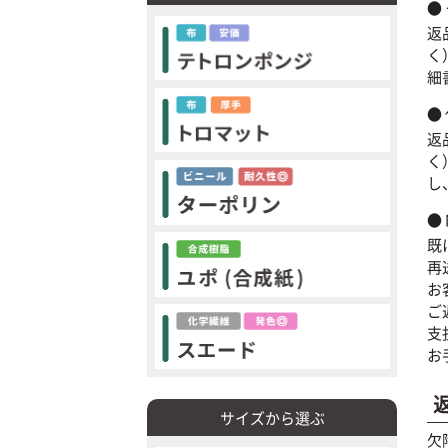
返
く
細
返
く
し
既
再
お
ご
支
お
サイズから選ぶ
欠