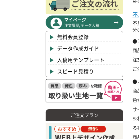
は
不
マイページ
不
注文履歴/データ入稿
分
無料会員登録
データ作成ガイド
商
入稿用テンプレート
注
ご
スピード見積り
商
色
サ
ご注文プラン
※
る
商