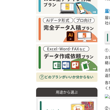
届
届
社
①
お
絡
お
返
各
く
用途から選ぶ
②