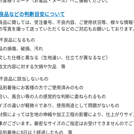
お客様サポート（お電話・メール）へご連絡ください。
良品などの判断目安について
良品に関しては、受注番号、不良内容、ご使用状況等、様々な情報
の写真を撮って送っていただくなどのご対応もお願いしております
不良品になるもの
品の損傷、破損、汚れ
文した仕様と異なる（生地違い、仕立てが異なるなど）
注文内容に対する欠損や欠品 等
不良品に該当しないもの
品到着後にお客様の方でご使用済みのもの
合い、風合い等の人の感覚的な判断に委ねられるもの
イズの違いが軽微※であり、使用用途として問題がないもの
材質によっては生地の伸縮や加工工程の影響により、仕上がりサイ
事がございます。厳密なサイズのご指定はお受けできませんのでご
品到着後に8日以上経過したもの 等