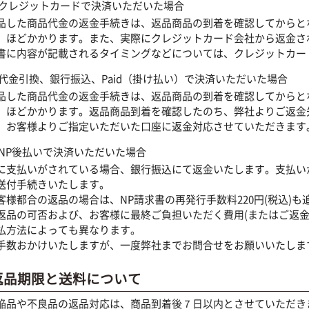
クレジットカードで決済いただいた場合
品した商品代金の返金手続きは、返品商品の到着を確認してからと
）ほどかかります。また、実際にクレジットカード会社から返金さ
書に内容が記載されるタイミングなどについては、クレジットカー
代金引換、銀行振込、Paid（掛け払い）で決済いただいた場合
品した商品代金の返金手続きは、返品商品の到着を確認してからと
）ほどかかります。返品商品到着を確認したのち、弊社よりご返金
、お客様よりご指定いただいた口座に返金対応させていただきます
NP後払いで決済いただいた場合
に支払いがされている場合、銀行振込にて返金いたします。支払い
送付手続きいたします。
客様都合の返品の場合は、NP請求書の再発行手数料220円(税込)
返品の可否および、お客様に最終ご負担いただく費用(またはご返金
払方法によっても異なります。
手数おかけいたしますが、一度弊社までお問合せをお願いいたしま
返品期限と送料について
陥品や不良品の返品対応は、商品到着後７日以内とさせていただき