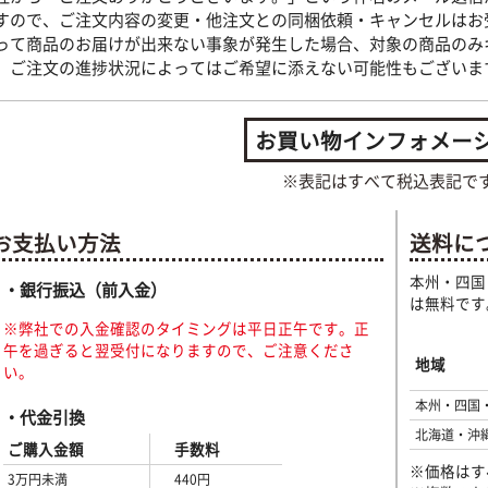
すので、ご注文内容の変更・他注文との同梱依頼・キャンセルはお
って商品のお届けが出来ない事象が発生した場合、対象の商品のみ
、ご注文の進捗状況によってはご希望に添えない可能性もございま
お買い物インフォメー
※表記はすべて税込表記で
お支払い方法
送料に
本州・四国
・銀行振込（前入金）
は無料です
※弊社での入金確認のタイミングは平日正午です。正
午を過ぎると翌受付になりますので、ご注意くださ
地域
い。
本州・四国
・代金引換
北海道・沖
ご購入金額
手数料
※価格はす
3万円未満
440円