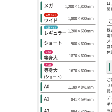
は
メガ
1,200×1,800mm
関
人気 No.1
1,800×900mm
ワイド
人気 No.3
株
1,200×600mm
レギュラー
電話
メ
ショート
900×600mm
営
休
NEW
1870×600mm
等身大
NEW
等身大
1670×600mm
(ショート)
ご
セ
A0
1,189×841mm
認
A1
デ
841×594mm
承
A2
弊
594×420mm