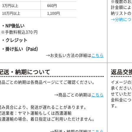
※複数のお
3万円以上
660円
計金額によ
納リストの
10万円以上
1,100円
→分納につ
・NP後払い
※手数料税込370 円
・クレジット
・掛け払い（Paid）
→お支払い方法の詳細は
こちら
配送・納期について
返品交
商品ごとの納期は各商品ページにてご確認ください。
イメージの
承ください
せていただ
→商品ごとの納期は
こちら
金料金につ
す。
混み具合により、発送が遅れることがあります。
配送業者：ヤマト運輸もしくは西濃運輸
西濃運輸の場合、着日指定はご利用いただけません。
→配送・納期の詳細は
こちら