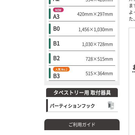
ま
NEW
よ
420mm×297mm
A3
た
B0
1,456×1,030mm
B1
1,030×728mm
B2
728×515mm
人気 No.2
515×364mm
B3
タペストリー用 取付器具
パーティションフック
ご利用ガイド