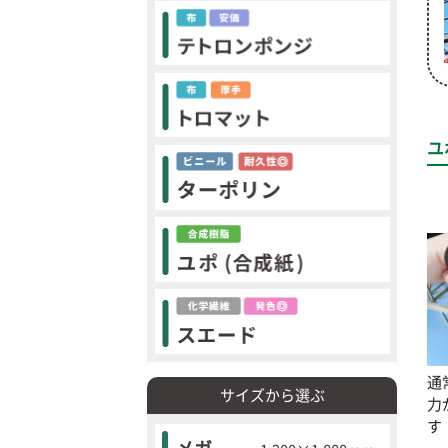
ユ
通
サイズから選ぶ
力
す