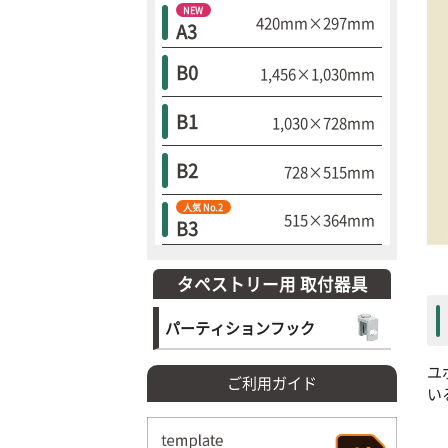
NEW
420mm×297mm
A3
B0
1,456×1,030mm
B1
1,030×728mm
B2
728×515mm
人気 No.2
515×364mm
B3
タペストリー用 取付器具
パーティションフック
ユ
ご利用ガイド
い