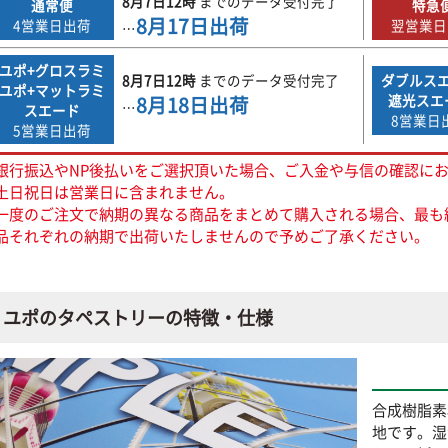
8月7日
12時
までの
データ受付完了
通常便
特急
8月17日
出荷
4営業日出荷
翌営業日
…
ユポ+グロスラミ
8月7日
12時
までの
データ受付完了
ダブルス
ユポ+マットラミ
8月18日
出荷
遮光スエ
…
スエード
8営業日
5営業日出荷
銀行振込やNP後払いをご選択頂いた場合、ご入金や与信の確認に
土日祝日は営業日に含まれません。
一度のご注文で納期の異なる商品をまとめて購入される場合、最も
品それぞれの納期で出荷いたしませんので予めご了承ください。
ユポのタペストリーの特徴・仕様
合成樹脂素
地です。湿