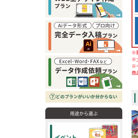
※
※
※
商
用途から選ぶ