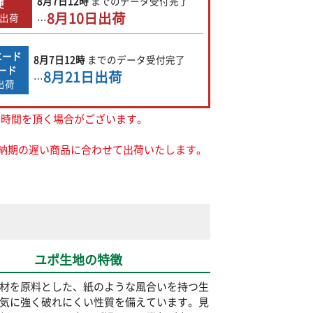
8月7日
12時
までの
データ受付完了
便
8月10日
出荷
出荷
…
エード
8月7日
12時
までの
データ受付完了
ード
8月21日
出荷
…
出荷
お時間を頂く場合がございます。
納期の遅い商品に合わせて出荷いたします。
ユポ生地の特徴
材を原料とした、紙のような風合いを持つ生
気に強く破れにくい性質を備えています。見