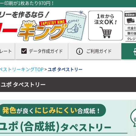
印刷が1枚あたり970円！
check_box
レート
データ作成ガイド
ご利用ガイド
ペストリーキングTOP
>
ユポ タペストリー
ユポ タペストリー