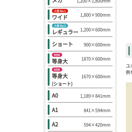
メガ
1,200×1,800mm
人気 No.1
1,800×900mm
ワイド
人気 No.3
1,200×600mm
レギュラー
ショート
900×600mm
NEW
1870×600mm
等身大
ユ
NEW
例
等身大
1670×600mm
(ショート)
A0
1,189×841mm
A1
841×594mm
A2
594×420mm