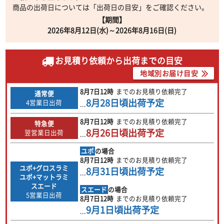
商品の出荷日については「出荷日の目安」をご確認ください。
【期間】
2026年8月12日(水)～2026年8月16日(日)
お見積り依頼から出荷までの目安
地域別お届け目安
8月7日
12時
までのお見積り依頼完了
通常便
8月28日
頃出荷予定
4営業日出荷
...
8月7日
12時
までのお見積り依頼完了
特急便
8月26日
頃出荷予定
翌営業日出荷
...
ユポ
の場合
8月7日
12時
までのお見積り依頼完了
ユポ+グロスラミ
8月31日
頃出荷予定
...
ユポ+マットラミ
スエード
スエード
の場合
5営業日出荷
8月7日
12時
までのお見積り依頼完了
9月1日
頃出荷予定
...