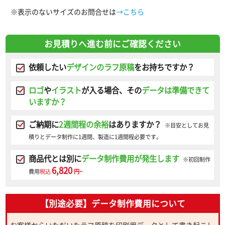
※表示のないサイズのお問合せは
→こちら
お見積りへ進む前にご確認ください
依頼したい
デザインのラフ原稿
をお持ちですか？
ロゴ
や
イラスト
が入る場合、その
データは準備できて
いますか？
ご納期に
2週間程の余裕
はありますか？
※目安としてお見
積りとデータ制作に1週間、製造に1週間程必要です。
商品代とは別に
データ制作費用が発生します
※初回制作
6,820
費用
税込
円~
【別途必要】データ制作費用について
お客様からいただいたラフ原稿を印刷用データとして書き起こし