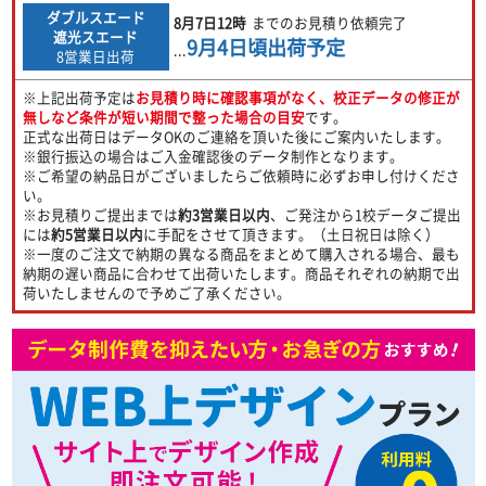
ダブルスエード
8月7日
12時
までのお見積り依頼完了
遮光スエード
9月4日
頃出荷予定
...
8営業日出荷
※上記出荷予定は
お見積り時に確認事項がなく、校正データの修正が
無しなど条件が短い期間で整った場合の目安
です。
正式な出荷日はデータOKのご連絡を頂いた後にご案内いたします。
※銀行振込の場合はご入金確認後のデータ制作となります。
※ご希望の納品日がございましたらご依頼時に必ずお申し付けくださ
い。
※お見積りご提出までは
約3営業日以内
、ご発注から1校データご提出
には
約5営業日以内
に手配をさせて頂きます。（土日祝日は除く）
※一度のご注文で納期の異なる商品をまとめて購入される場合、最も
納期の遅い商品に合わせて出荷いたします。商品それぞれの納期で出
荷いたしませんので予めご了承ください。