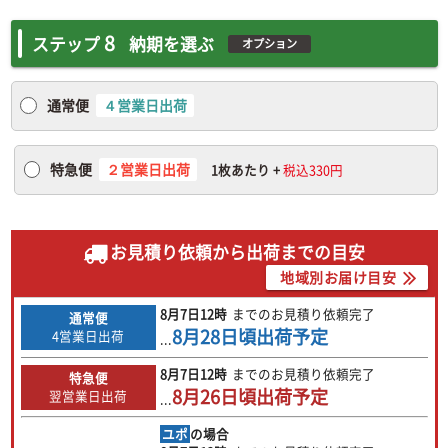
8
ステップ
納期を選ぶ
オプション
通常便
４
営業日出荷
特急便
２営業日出荷
1枚あたり +
税込330円
お見積り依頼から出荷までの目安
地域別お届け目安
8月7日
12時
までのお見積り依頼完了
通常便
8月28日
頃出荷予定
4営業日出荷
...
8月7日
12時
までのお見積り依頼完了
特急便
8月26日
頃出荷予定
翌営業日出荷
...
ユポ
の場合