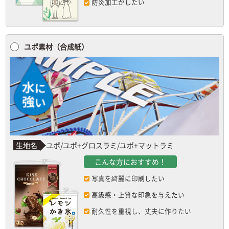
防炎加工がしたい
ユポ素材（合成紙）
生地名
ユポ/ユポ+グロスラミ/ユポ+マットラミ
こんな方におすすめ！
写真を綺麗に印刷したい
高級感・上質な印象を与えたい
耐久性を重視し、丈夫に作りたい