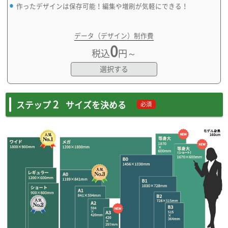
作ったデザインは保存可能！編集や増刷が気軽にできる！
データ（デザイン）制作費
0
税込
円～
選択する
2
ステップ
サイズを決める
必須