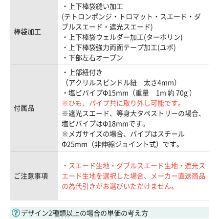
・上下棒袋縫い加工
(テトロンポンジ・トロマット・スエード・ダ
ブルスエード・遮光スエード)
棒袋加工
・上下棒袋ウェルダー加工(ターポリン)
・上下棒袋強力両面テープ加工(ユポ)
・下部左右オープン
・上部紐付き
（アクリルスピンドル紐 太さ4mm）
・塩ビパイプΦ15mm（重量 1m 約 70g ）
※ひも、パイプ共に取り外し可能です。
付属品
※遮光スエード、等身大タペストリーの場合、
塩ビパイプはΦ18mmです。
※メガサイズの場合、パイプはスチール
Φ25mm（非伸縮ジョイント式）です。
・スエード生地・ダブルスエード生地・遮光ス
ご注意事項
エード生地を選択した場合、メーカー直送商品
の為代引きがお選びいただけません。
デザイン2種類以上の場合の単価の考え方