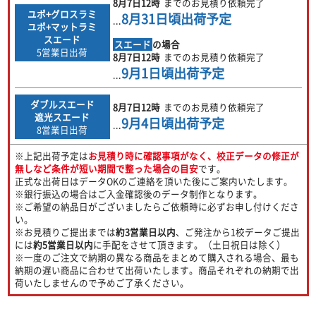
8月7日
12時
までのお見積り依頼完了
ユポ+グロスラミ
8月31日
頃出荷予定
...
ユポ+マットラミ
スエード
スエード
の場合
5営業日出荷
8月7日
12時
までのお見積り依頼完了
9月1日
頃出荷予定
...
ダブルスエード
8月7日
12時
までのお見積り依頼完了
遮光スエード
9月4日
頃出荷予定
...
8営業日出荷
※上記出荷予定は
お見積り時に確認事項がなく、校正データの修正が
無しなど条件が短い期間で整った場合の目安
です。
正式な出荷日はデータOKのご連絡を頂いた後にご案内いたします。
※銀行振込の場合はご入金確認後のデータ制作となります。
※ご希望の納品日がございましたらご依頼時に必ずお申し付けくださ
い。
※お見積りご提出までは
約3営業日以内
、ご発注から1校データご提出
には
約5営業日以内
に手配をさせて頂きます。（土日祝日は除く）
※一度のご注文で納期の異なる商品をまとめて購入される場合、最も
納期の遅い商品に合わせて出荷いたします。商品それぞれの納期で出
荷いたしませんので予めご了承ください。