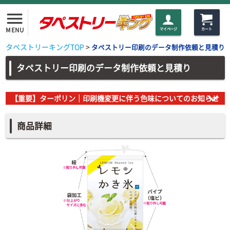
menu
MENU
マイページ
カート
タペストリーキングTOP
>
タペストリー印刷のデータ制作依頼と見積り
タペストリー印刷のデータ制作依頼と見積り
【重要】ターポリン｜印刷機変更に伴う色味についてのお知らせ
商品詳細