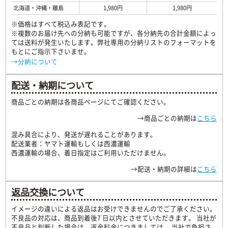
北海道・沖縄・離島
1,980円
1,980円
※価格はすべて税込み表記です。
※複数のお届け先への分納も可能ですが、各分納先の合計金額によっ
ては送料が発生いたします。弊社専用の分納リストのフォーマットを
もとにご指示下さいませ。
→分納について
配送・納期について
商品ごとの納期は各商品ページにてご確認ください。
→商品ごとの納期は
こちら
混み具合により、発送が遅れることがあります。
配送業者：ヤマト運輸もしくは西濃運輸
西濃運輸の場合、着日指定はご利用いただけません。
→配送・納期の詳細は
こちら
返品交換について
イメージの違いによる返品はお受けできませんのでご了承ください。
不良品の対応は、商品到着後7 日以内とさせていただきます。 当社が
不良品と判断した場合は、返金料金につきましては、 当社で負担さ