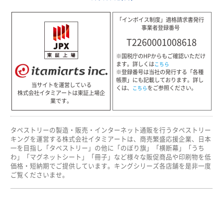
「インボイス制度」適格請求書発行
事業者登録番号
T2260001008618
※国税庁のHPからもご確認いただけ
ます。詳しくは
こちら
※登録番号は当社の発行する「各種
帳票」にも記載しております。詳し
当サイトを運営している
くは、
をご参照ください。
こちら
株式会社イタミアートは東証上場企
業です。
タペストリーの製造・販売・インターネット通販を行うタペストリー
キングを運営する株式会社イタミアートは、商売繁盛応援企業、日本
一を目指し「タペストリー」の他に「のぼり旗」「横断幕」「うち
わ」「マグネットシート」「冊子」など様々な販促商品や印刷物を低
価格・短納期でご提供しています。キングシリーズ各店舗を是非一度
ご覧くださいませ。