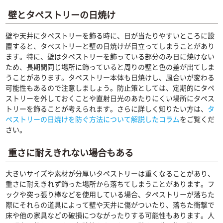
壁とタペストリーの日焼け
壁や天井にタペストリーを飾る時に、日が当たりやすいところに設
置すると、タペストリーと壁の日焼けが目立ってしまうことがあり
ます。特に、壁はタペストリーを飾っている部分のみ日に焼けない
ため、長期間同じ場所に飾っていると周りの壁と色の差が出てしま
うことがあります。タペストリー本体も日焼けし、風合いが変わる
可能性もあるので注意しましょう。防止策としては、定期的にタペ
ストリーを外しておくことや直射日光のあたりにくい場所にタペス
トリーを飾ることが考えられます。さらに詳しく知りたい方は、
タ
ペストリーの日焼けを防ぐ方法について解説したコラム
をご覧くだ
さい。
重さに耐えきれない場合もある
大きいサイズや素材が分厚いタペストリーは重くなることがあり、
重さに耐えきれず飾った場所から落ちてしまうことがあります。フ
ックや突っ張り棒などを使用している場合、タペストリーが落ちた
際にそれらの道具によって壁や天井に傷がついたり、落ちた衝撃で
床や他の家具などの破損につながったりする可能性もあります。人